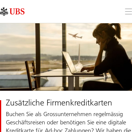
Skip
Content
Links
Area
Öff
Sie
da
Me
Zusätzliche Firmenkreditkarten
Buchen Sie als Grossunternehmen regelmässig
Geschäftsreisen oder benötigen Sie eine digitale
Kreditkarte für Ad-hoc Zahlungen? Wir haben die