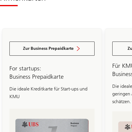
Zur Business Prepaidkarte
Zu
Für KM
For startups:
Busines
Business Prepaidkarte
Die ideal
Die ideale Kreditkarte für Start-ups und
geringen 
KMU
schätzen.
Folie
1-
3