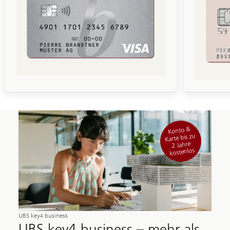
Konto &
Karte bis zu
2 Jahre
kostenlos
UBS key4 business
UBS key4 business – mehr als