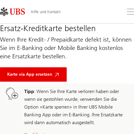
Skip
Content
Links
Area
Öff
Hilfe und Kontakt
Sie
da
Ersatz-Kreditkarte bestellen
Me
Wenn Ihre Kredit- / Prepaidkarte defekt ist, können
Sie im E-Banking oder Mobile Banking kostenlos
eine Ersatzkarte bestellen.
Karte via App ersetzen
Tipp
: Wenn Sie Ihre Karte verloren haben oder
wenn sie gestohlen wurde, verwenden Sie die
Option «Karte sperren» in Ihrer UBS Mobile
Banking App oder im E-Banking. Ihre Ersatzkarte
wird dann automatisch ausgestellt.