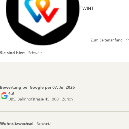
TWINT
Zum Seitenanfang
Sie sind hier:
Schweiz
Footer
Navigation
Bewertung bei Google per
07. Jul 2026
4.3
UBS, Bahnhofstrasse 45, 8001 Zürich
Wohnsitzwechsel
Schweiz