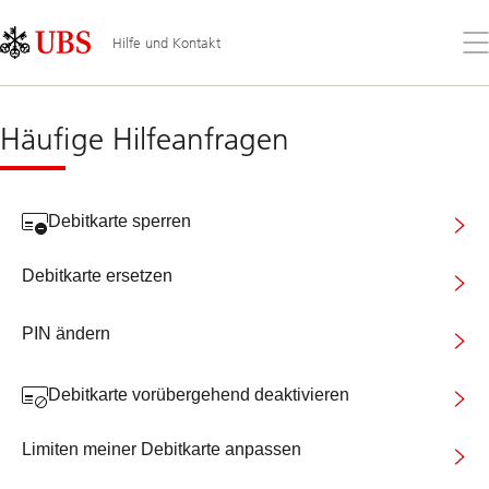
Skip
Content
Links
Area
Öff
Hilfe und Kontakt
Sie
da
Hilfe
Me
zu
Debitkarten
Häufige Hilfeanfragen
Debitkarte sperren
Debitkarte ersetzen
PIN ändern
Debitkarte vorübergehend deaktivieren
Limiten meiner Debitkarte anpassen