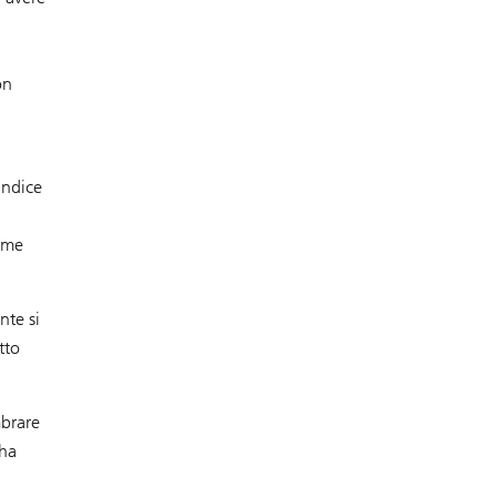
on
indice
come
nte si
tto
mbrare
 ha