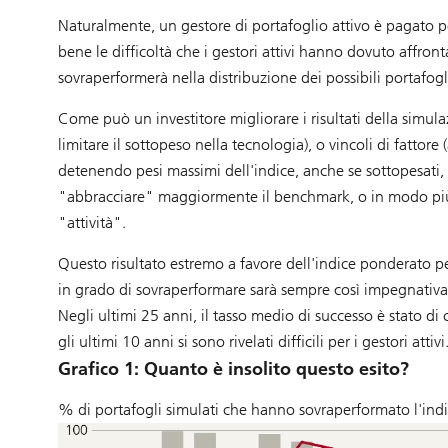
Naturalmente, un gestore di portafoglio attivo è pagato per 
bene le difficoltà che i gestori attivi hanno dovuto affron
sovraperformerà nella distribuzione dei possibili portafogl
Come può un investitore migliorare i risultati della simu
limitare il sottopeso nella tecnologia), o vincoli di fattor
detenendo pesi massimi dell'indice, anche se sottopesati, p
"abbracciare" maggiormente il benchmark, o in modo più te
"attività".
Questo risultato estremo a favore dell'indice ponderato per 
in grado di sovraperformare sarà sempre così impegnativa? 
Negli ultimi 25 anni, il tasso medio di successo è stato di
gli ultimi 10 anni si sono rivelati difficili per i gestori attivi
Grafico 1: Quanto è insolito questo esito?
% di portafogli simulati che hanno sovraperformato l'ind