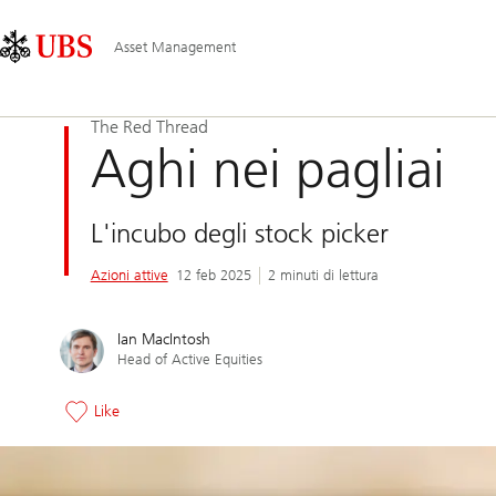
Skip
Content
Navigazione
Links
Area
principale
Asset Management
The Red Thread
Aghi nei pagliai
L'incubo degli stock picker
Azioni attive
12 feb 2025
2 minuti di lettura
Ian MacIntosh
Head of Active Equities
Like