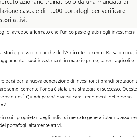
ercato azionario trainati solo da una manciata di
azione casuale di 1.000 portafogli per verificare
tori attivi.
glio, avrebbe affermato che l'unico pasto gratis negli investimenti
lla storia, più vecchio anche dell'Antico Testamento. Re Salomone, i
 saggiamente i suoi investimenti in materie prime, terreni agricoli e
re persi per la nuova generazione di investitori; i grandi protagonis
care semplicemente l'onda è stata una strategia di successo. Quest
1
l momentum.
Quindi perché diversificare i rendimenti del proprio
in?
in cui i proprietari degli indici di mercato generali stanno assum
dei portafogli altamente attivi.