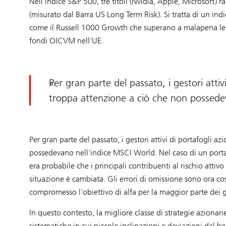
Nell'indice S&P 500, tre titoli (Nvidia, Apple, Microsoft) 
(misurato dal Barra US Long Term Risk). Si tratta di un indi
come il Russell 1000 Growth che superano a malapena le de
fondi OICVM nell'UE.
Per gran parte del passato, i gestori atti
troppa attenzione a ciò che non possed
Per gran parte del passato, i gestori attivi di portafogli 
possedevano nell'indice MSCI World. Nel caso di un portafo
era probabile che i principali contribuenti al rischio atti
situazione è cambiata. Gli errori di omissione sono ora cos
compromesso l'obiettivo di alfa per la maggior parte dei ge
In questo contesto, la migliore classe di strategie azionari
sistematiche in cui piccole inclinazioni e deviazioni dal 