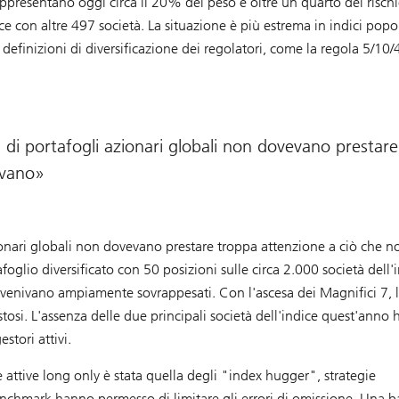
rappresentano oggi circa il 20% del peso e oltre un quarto del risch
ce con altre 497 società. La situazione è più estrema in indici popo
finizioni di diversificazione dei regolatori, come la regola 5/10/
vi di portafogli azionari globali non dovevano prestare
evano
azionari globali non dovevano prestare troppa attenzione a ciò che n
glio diversificato con 50 posizioni sulle circa 2.000 società dell'i
vo venivano ampiamente sovrappesati. Con l'ascesa dei Magnifici 7, 
tosi. L'assenza delle due principali società dell'indice quest'anno 
stori attivi.
e attive long only è stata quella degli "index hugger", strategie
benchmark hanno permesso di limitare gli errori di omissione. Una b