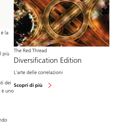
 è la
The Red Thread
l più
Diversification Edition
L'arte delle correlazioni
ti dei
Scopri di più
o è uno
endo