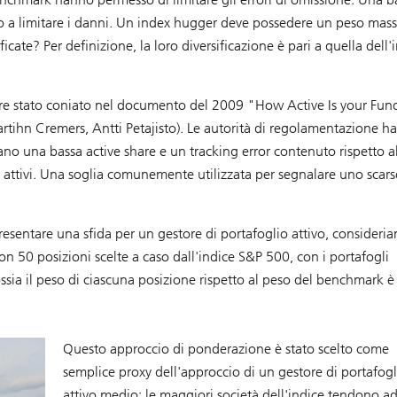
o a limitare i danni. Un index hugger deve possedere un peso mas
cate? Per definizione, la loro diversificazione è pari a quella dell'
sere stato coniato nel documento del 2009 "How Active Is your Fun
ihn Cremers, Antti Petajisto). Le autorità di regolamentazione h
vano una bassa active share e un tracking error contenuto rispetto a
attivi. Una soglia comunemente utilizzata per segnalare uno scars
sentare una sfida per un gestore di portafoglio attivo, consideri
 50 posizioni scelte a caso dall'indice S&P 500, con i portafogli
ssia il peso di ciascuna posizione rispetto al peso del benchmark è
Questo approccio di ponderazione è stato scelto come
semplice proxy dell'approccio di un gestore di portafogl
attivo medio; le maggiori società dell'indice tendono a