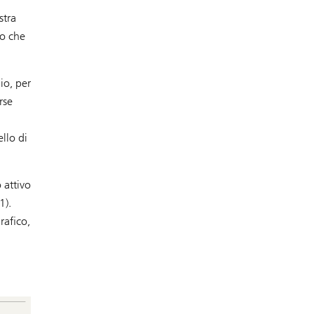
stra
vo che
io, per
rse
llo di
 attivo
1).
rafico,