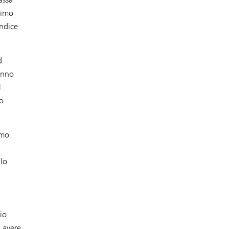
simo
indice
d
anno
l
o
amo
 lo
io
d avere