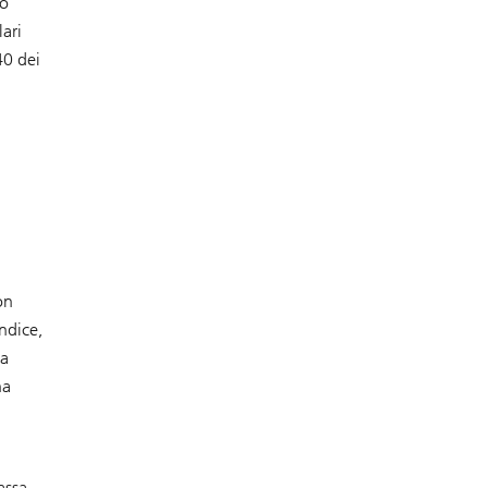
io
lari
40 dei
on
ndice,
la
ha
assa