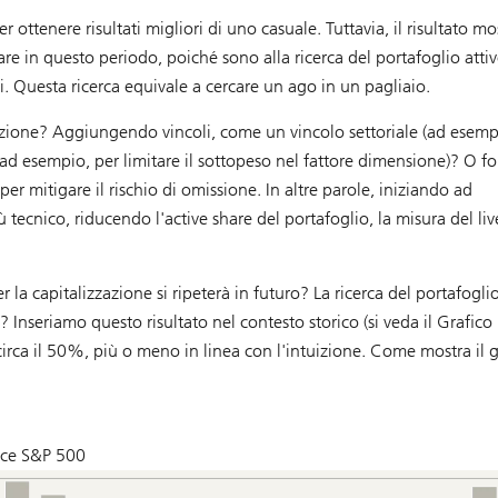
ottenere risultati migliori di uno casuale. Tuttavia, il risultato mo
tare in questo periodo, poiché sono alla ricerca del portafoglio atti
i. Questa ricerca equivale a cercare un ago in un pagliaio.
lazione? Aggiungendo vincoli, come un vincolo settoriale (ad esemp
e (ad esempio, per limitare il sottopeso nel fattore dimensione)? O fo
er mitigare il rischio di omissione. In altre parole, iniziando ad
cnico, riducendo l'active share del portafoglio, la misura del live
la capitalizzazione si ripeterà in futuro? La ricerca del portafoglio
Inseriamo questo risultato nel contesto storico (si veda il Grafico 
 circa il 50%, più o meno in linea con l'intuizione. Come mostra il g
.
ice S&P 500