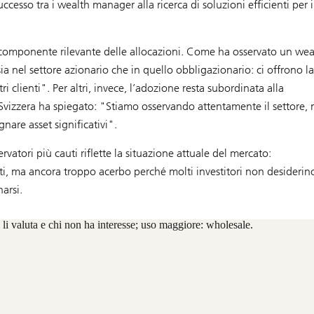
ccesso tra i wealth manager alla ricerca di soluzioni efficienti per i
na componente rilevante delle allocazioni. Come ha osservato un wea
ia nel settore azionario che in quello obbligazionario: ci offrono la
ri clienti". Per altri, invece, l’adozione resta subordinata alla
 Svizzera ha spiegato: "Stiamo osservando attentamente il settore,
nare asset significativi".
ervatori più cauti riflette la situazione attuale del mercato:
nti, ma ancora troppo acerbo perché molti investitori non desiderin
arsi.