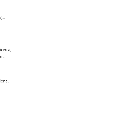
i
76–
icerca,
ri a
ione,