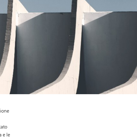
tione
tato
a e le