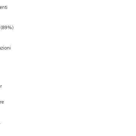
enti
o (89%)
azioni
r
re
.