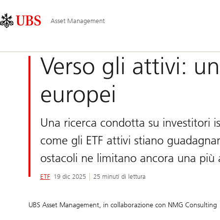
Skip
Content
Navigazione
Links
Area
principale
Asset Management
Verso gli attivi: 
europei
Una ricerca condotta su investitori 
come gli ETF attivi stiano guadagna
ostacoli ne limitano ancora una più 
ETF
19 dic 2025
25 minuti di lettura
UBS Asset Management, in collaborazione con NMG Consulting