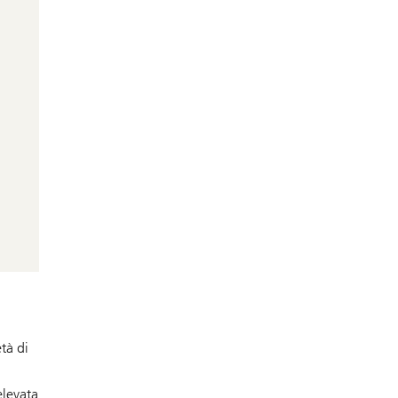
età di
elevata