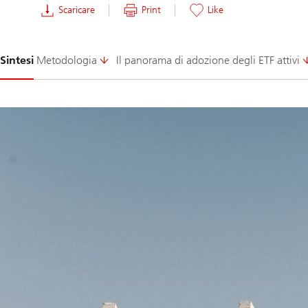
Scaricare
Print
Like
Diapositiva
Sintesi
Metodologia
Il panorama di adozione degli ETF attivi
1-