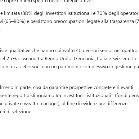
copre l’intero spettro delle strategie attive.
ane limitata (88% degli investitori istituzionali e 70% degli operator
evi (65–80%) e persistono preoccupazioni legate alla trasparenza (
.
ste qualitative che hanno coinvolto 40 decisori senior nei quattro
el 25% ciascuno tra Regno Unito, Germania, Italia e Svizzera. La r
inioni di asset owner con un patrimonio complessivo in gestione pa
TF almeno in parte, così da garantire prospettive concrete e rilevanti
sente report distinguiamo tra investitori “istituzionali” (fondi pens
he private e wealth manager), al fine di evidenziare differenze
teri di selezione.