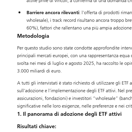
attive prive di vincoli, a conferma di una domanda che 
Barriere ancora rilevanti
: l’offerta di prodotti rim
wholesale), i track record risultano ancora troppo br
60%), fattori che rallentano una più ampia adozione
Metodologia
Per questo studio sono state condotte approfondite intervi
principali mercati europei, con una rappresentanza equa d
svolta nei mesi di luglio e agosto 2025, ha raccolto le op
3.000 miliardi di euro.
A tutti gli intervistati è stato richiesto di utilizzare gli E
sull’adozione e l’implementazione degli ETF attivi. Nel pre
assicurazioni, fondazioni) e investitori “wholesale” (banc
significative nelle loro esigenze, nelle preferenze e nei cri
1. Il panorama di adozione degli ETF attivi
Risultati chiave: