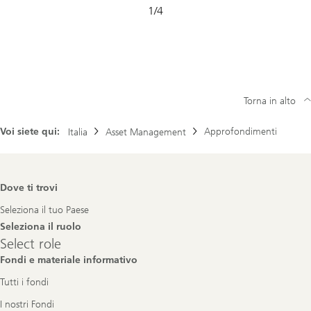
Diapositiva
1
/
4
1-
4
Torna in alto
Voi siete qui:
Approfondimenti
Italia
Asset Management
Footer
Dove ti trovi
Navigation
Seleziona il tuo Paese
Seleziona il ruolo
Select
Select role
role
Fondi e materiale informativo
Tutti i fondi
I nostri Fondi