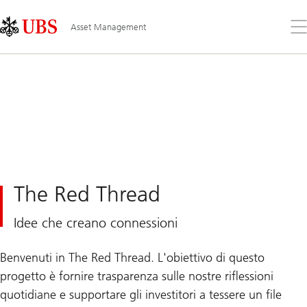
Skip
Content
Links
Area
Apr
Asset Management
il
me
The Red Thread
Idee che creano connessioni
Benvenuti in The Red Thread. L'obiettivo di questo
progetto è fornire trasparenza sulle nostre riflessioni
quotidiane e supportare gli investitori a tessere un file