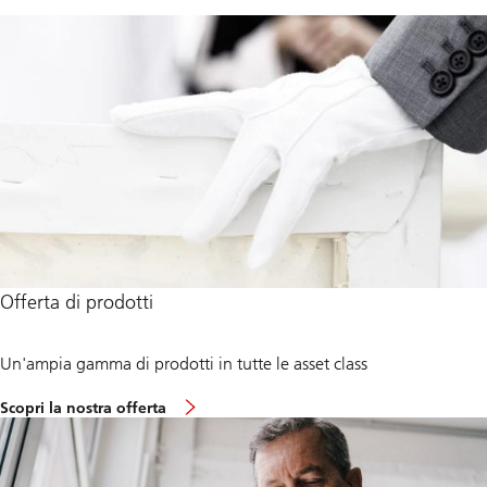
Offerta di prodotti
Un'ampia gamma di prodotti in tutte le asset class
s
Scopri la nostra offerta
u
l
l
’