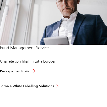
o
f
f
e
r
t
a
d
i
p
r
o
d
Fund Management Services
o
t
t
Una rete con filiali in tutta Europa
i
s
Per saperne di più
u
i
s
e
Torna a White Labelling Solutions
r
v
i
z
i