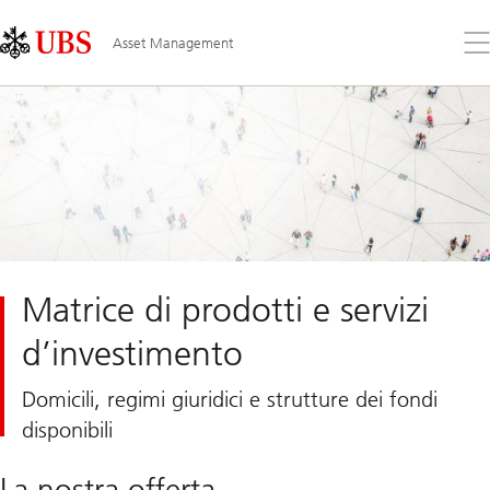
Skip
Content
Links
Area
Apr
Asset Management
il
me
Matrice di prodotti e servizi
d’investimento
Domicili, regimi giuridici e strutture dei fondi
disponibili
La nostra offerta