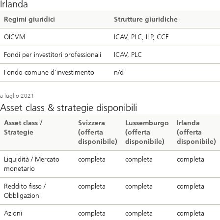
Irlanda
Regimi giuridici
Strutture giuridiche
OICVM
ICAV, PLC, ILP, CCF
Fondi per investitori professionali
ICAV, PLC
Fondo comune d'investimento
n/d
a luglio 2021
Asset class & strategie disponibili
Asset class /
Svizzera
Lussemburgo
Irlanda
Strategie
(offerta
(offerta
(offerta
disponibile)
disponibile)
disponibile)
Liquidità / Mercato
completa
completa
completa
monetario
Reddito fisso /
completa
completa
completa
Obbligazioni
Azioni
completa
completa
completa