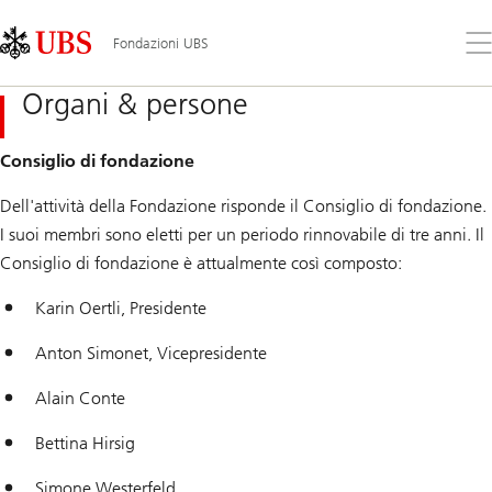
Skip
Content
Links
Area
Apr
Fondazioni UBS
il
me
Organi & persone
Consiglio di fondazione
Dell'attività della Fondazione risponde il Consiglio di fondazione.
I suoi membri sono eletti per un periodo rinnovabile di tre anni. Il
Consiglio di fondazione è attualmente così composto:
Karin Oertli, Presidente
Anton Simonet, Vicepresidente
Alain Conte
Bettina Hirsig
Simone Westerfeld