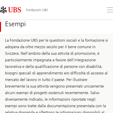
Skip
Content
Links
Area
Apr
Fondazioni UBS
il
me
Esempi
La Fondazione UBS per le questioni sociali e la formazione si
adopera da oltre mezzo secolo per il bene comune in
Svizzera. Nell’ambito della sua attività di promozione, è
particolarmente impegnata a favore dell’integrazione
lavorativa e della qualificazione di persone con disabilità,
bisogni speciali di apprendimento e/o difficoltà di accesso al
mercato del lavoro in tutto il paese. Per illustrare
brevemente la sua attività vengono presentati unicamente
alcuni esempi di progetti sostenuti recentemente. Salvo
diversamente indicato, le informazioni riportate negli
esempi sono tratte dalla documentazione presentata con la
relativa domanda e riflettono le informazioni disponibili al