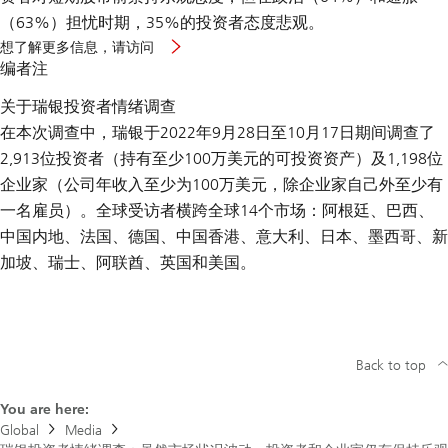
（63%）担忧时期，35%的投资者态度悲观。
想了解更多信息，请访问
编者注
关于瑞银投资者情绪调查
在本次调查中，瑞银于2022年9月28日至10月17日期间调查了
2,913位投资者（持有至少100万美元的可投资资产）及1,198位
企业家（公司年收入至少为100万美元，除企业家自己外至少有
一名雇员）。全球受访者横跨全球14个市场：阿根廷、巴西、
中国内地、法国、德国、中国香港、意大利、日本、墨西哥、新
加坡、瑞士、阿联酋、英国和美国。
Back to top
You are here:
Global
Media