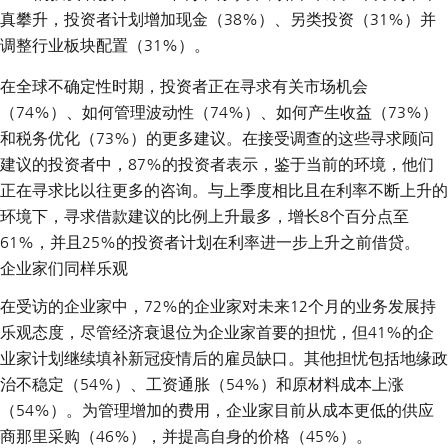
真攀升，投资者计划增加现金（38%）、另类投资（31%）并
调整行业板块配置（31%）。
在全球不确定性时期，投资者正在寻求有关市场机会
（74%）、如何管理波动性（74%）、如何产生收益（73%）
和税务优化（73%）的更多建议。在接受调查的这些寻求顾问
建议的投资者中，87%的投资者表示，鉴于当前的环境，他们
正在寻求比以往更多的咨询。与上季度相比且在利率不断上升的
环境下，寻求借款建议的比例上升最多，增长8个百分点至
61%，并且25%的投资者计划在利率进一步上升之前借贷。
企业家们同样乐观
在受访的企业家中，72%的企业家对未来12个月的业务发展持
乐观态度，尽管经济衰退位为企业家首要的担忧，但41%的企
业家计划继续填补新冠疫情后的雇员缺口。其他担忧包括地缘政
治不稳定（54%）、工资通胀（54%）和原材料成本上涨
（54%）。为管理增加的费用，企业家目前从成本更低的供应
商那里采购（46%），并提高自身的价格（45%）。