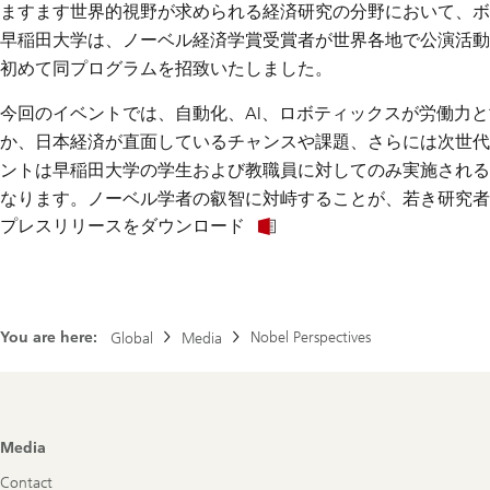
ますます世界的視野が求められる経済研究の分野において、ボ
早稲田大学は、ノーベル経済学賞受賞者が世界各地で公演活動を行う学術
初めて同プログラムを招致いたしました。
今回のイベントでは、自動化、AI、ロボティックスが労働力
か、日本経済が直面しているチャンスや課題、さらには次世代
ントは早稲田大学の学生および教職員に対してのみ実施される
なります。ノーベル学者の叡智に対峙することが、若き研究者
プレスリリースをダウンロード
You are here:
Nobel Perspectives
Global
Media
Footer
Media
Navigation
Contact