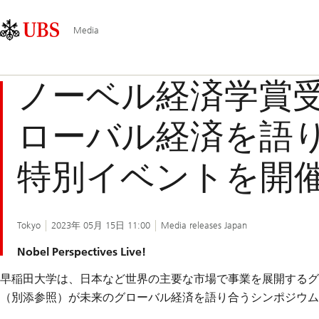
Skip
Content
Main
Links
Area
Navigation
Media
ノーベル経済学賞
ローバル経済を語り
特別イベントを開
Tokyo
2023年 05月 15日 11:00
Media releases Japan
Nobel Perspectives Live!
早稲田大学は、日本など世界の主要な市場で事業を展開するグ
（別添参照）が未来のグローバル経済を語り合うシンポジウム”Nobel P