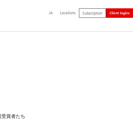
Additional
Switch
日
JA
Locations
Subscription
Client logins
language
language
本
and
to
語
service
options
賞受賞者たち