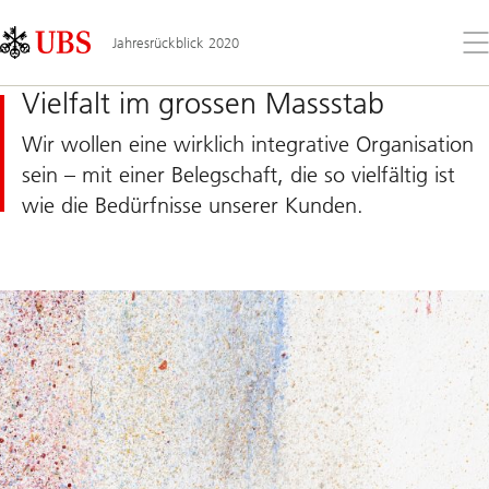
Skip
Content
Links
Area
Öff
Jahresrückblick 2020
Sie
da
Vielfalt im grossen Massstab
Me
Wir wollen eine wirklich integrative Organisation
sein – mit einer Belegschaft, die so vielfältig ist
wie die Bedürfnisse unserer Kunden.