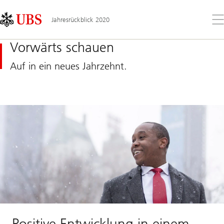
Skip
Content
Links
Area
Öff
Jahresrückblick 2020
Sie
da
Vorwärts schauen
Me
Auf in ein neues Jahrzehnt.
Positive Entwicklung in einem