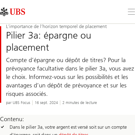
Skip
Content
Links
Area
Ouv
le
me
L’importance de l’horizon temporel de placement
Pilier 3a: épargne ou
placement
Compte d’épargne ou dépôt de titres? Pour la
prévoyance facultative dans le pilier 3a, vous avez
le choix. Informez-vous sur les possibilités et les
avantages d’un dépôt de prévoyance et sur les
risques associés.
par UBS Focus
16 sept. 2024
2 minutes de lecture
Contenu:
Dans le pilier 3a, votre argent est versé soit sur un compte
d’épargne, soit dans un
dépôt de titres
.