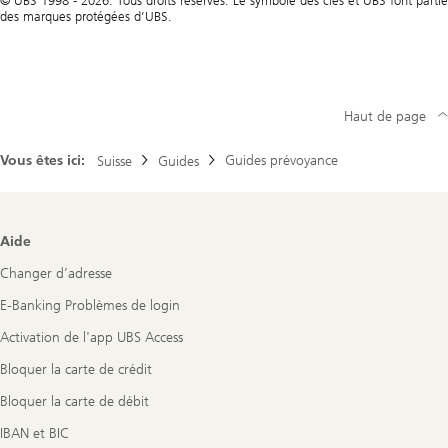
© UBS 1998 - 2026. Tous droits réservés. Le symbole des clés et UBS font partie
des marques protégées d’UBS.
Haut de page
Vous êtes ici:
Guides prévoyance
Suisse
Guides
Footer
Aide
Navigation
Changer d’adresse
E-Banking Problèmes de login
Activation de l'app UBS Access
Bloquer la carte de crédit
Bloquer la carte de débit
IBAN et BIC