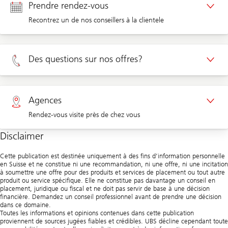
Prendre rendez-vous
Recontrez un de nos conseillers à la clientele
Rendez-vous Clients privé
Des questions sur nos offres?
Rendez-vous Clients d'entreprises
Privé 0800 002 556
Agences
Rendez-vous visite près de chez vous
Entreprises 0844 853 001
Disclaimer
Agences
Cette publication est destinée uniquement à des fins d’information personnelle
en Suisse et ne constitue ni une recommandation, ni une offre, ni une incitation
à soumettre une offre pour des produits et services de placement ou tout autre
produit ou service spécifique. Elle ne constitue pas davantage un conseil en
placement, juridique ou fiscal et ne doit pas servir de base à une décision
financière. Demandez un conseil professionnel avant de prendre une décision
dans ce domaine.
Toutes les informations et opinions contenues dans cette publication
proviennent de sources jugées fiables et crédibles. UBS décline cependant toute