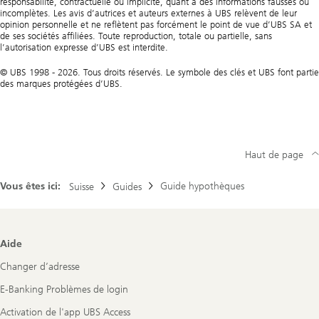
responsabilité, contractuelle ou implicite, quant à des informations fausses ou
incomplètes. Les avis d’autrices et auteurs externes à UBS relèvent de leur
opinion personnelle et ne reflètent pas forcément le point de vue d’UBS SA et
de ses sociétés affiliées. Toute reproduction, totale ou partielle, sans
l’autorisation expresse d’UBS est interdite.
© UBS 1998 - 2026. Tous droits réservés. Le symbole des clés et UBS font partie
des marques protégées d’UBS.
Haut de page
Vous êtes ici:
Guide hypothèques
Suisse
Guides
Footer
Aide
Navigation
Changer d’adresse
E-Banking Problèmes de login
Activation de l'app UBS Access