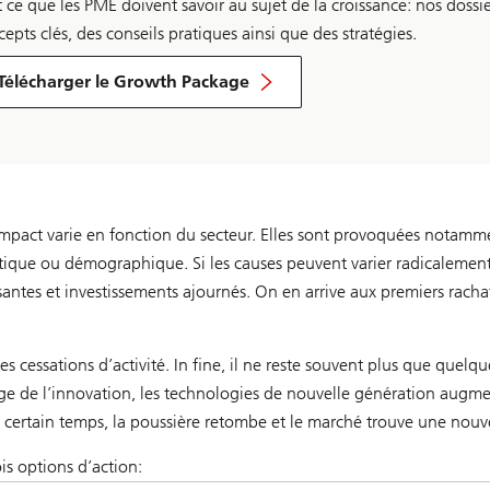
t ce que les PME doivent savoir au sujet de la croissance: nos dossi
epts clés, des conseils pratiques ainsi que des stratégies.
Télécharger le Growth Package
mpact varie en fonction du secteur. Elles sont provoquées notammen
que ou démographique. Si les causes peuvent varier radicalement,
santes et investissements ajournés. On en arrive aux premiers rachat
des cessations d’activité. In fine, il ne reste souvent plus que quelq
age de l’innovation, les technologies de nouvelle génération augme
 certain temps, la poussière retombe et le marché trouve une nouvel
is options d’action: