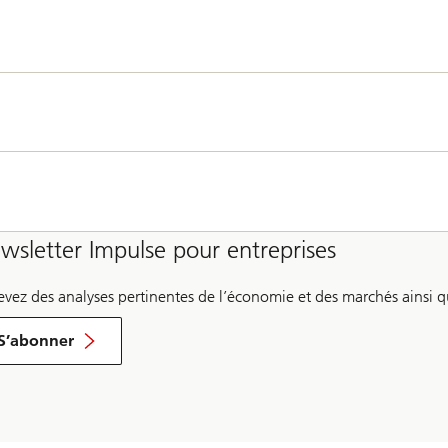
wsletter Impulse pour entreprises
evez des analyses pertinentes de l’économie et des marchés ainsi q
pour
newsletter
S’abonner
Impulse