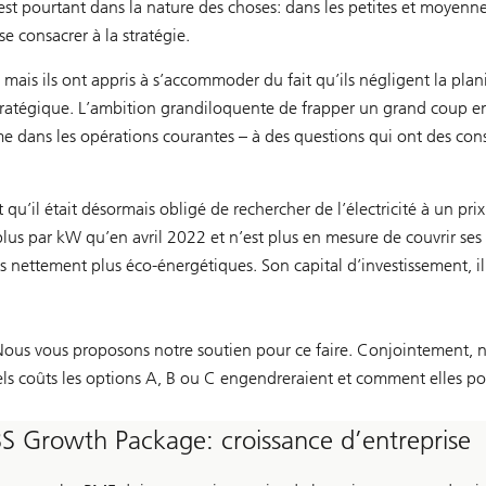
n est pourtant dans la nature des choses: dans les petites et moyenn
e consacrer à la stratégie.
mais ils ont appris à s’accommoder du fait qu’ils négligent la plan
l stratégique. L’ambition grandiloquente de frapper un grand coup 
ême dans les opérations courantes – à des questions qui ont des c
qu’il était désormais obligé de rechercher de l’électricité à un pri
plus par kW qu’en avril 2022 et n’est plus en mesure de couvrir ses 
ettement plus éco-énergétiques. Son capital d’investissement, il e
Nous vous proposons notre soutien pour ce faire. Conjointement, no
ls coûts les options A, B ou C engendreraient et comment elles pour
S Growth Package: croissance d’entreprise