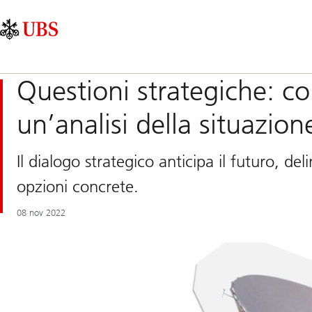
Skip
Content
Navigazione
Links
Area
principale
Questioni strategiche: c
un’analisi della situazion
Il dialogo strategico anticipa il futuro, de
opzioni concrete.
08 nov 2022