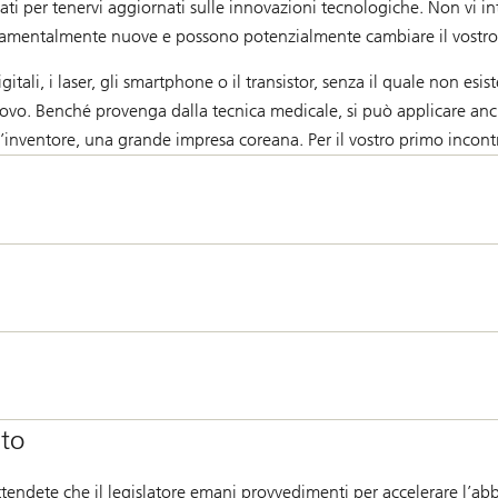
i per tenervi aggiornati sulle innovazioni tecnologiche. Non vi inte
damentalmente nuove e possono potenzialmente cambiare il vostro se
igitali, i laser, gli smartphone o il transistor, senza il quale non 
o. Benché provenga dalla tecnica medicale, si può applicare anch
 l’inventore, una grande impresa coreana. Per il vostro primo incontr
ato
endete che il legislatore emani provvedimenti per accelerare l’abban