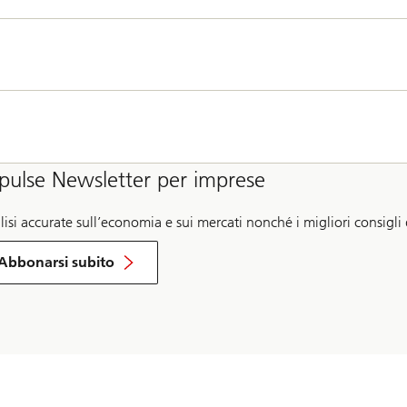
pulse Newsletter per imprese
isi accurate sull’economia e sui mercati nonché i migliori consigli
per
la
Abbonarsi subito
Impulse
Newsletter