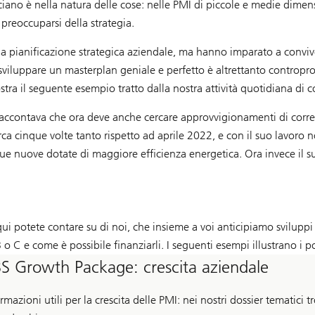
cciano è nella natura delle cose: nelle PMI di piccole e medie dimens
preoccuparsi della strategia.
e la pianificazione strategica aziendale, ma hanno imparato a convive
 sviluppare un masterplan geniale e perfetto è altrettanto contropro
a il seguente esempio tratto dalla nostra attività quotidiana di 
 raccontava che ora deve anche cercare approvvigionamenti di corrent
rca cinque volte tanto rispetto ad aprile 2022, e con il suo lavoro no
que nuove dotate di maggiore efficienza energetica. Ora invece il su
 qui potete contare su di noi, che insieme a voi anticipiamo sviluppi
 o C e come è possibile finanziarli. I seguenti esempi illustrano i po
S Growth Package: crescita aziendale
rmazioni utili per la crescita delle PMI: nei nostri dossier tematici tr