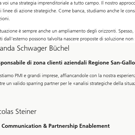
 a voi una strategia imprenditoriale a tutto campo. Il nostro appro
bili linee di azione strategiche. Come banca, studiamo anche le cons
zioni.
 situazione è sempre anche un ampliamento degli orizzonti. Spesso, q
nti dall’esterno possono talvolta nascere proposte di soluzione non
landa Schwager Büchel
ponsabile di zona clienti aziendali Regione San-Gall
stiamo PMI e grandi imprese, affiancandole con la nostra esperienza
tre un valido sparring partner per le «analisi strategiche della situ
colas Steiner
C Communication & Partnership Enablement