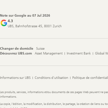
Footer
Navigation
Note sur Google au
07 Jul 2026
4.3
UBS, Bahnhofstrasse 45, 8001 Zurich
Changer de domicile
Suisse
Découvrez UBS.com
Asset Management
Investment Bank
Global 
Informations sur UBS
Conditions d'utilisation
Politique de confidential
Legal
Les produits, services, informations et/ou documents de ces pages Web peuvent ne pas êt
Information
informations.
La copie, l'édition, la modification, la distribution, le partage, la création de liens ou