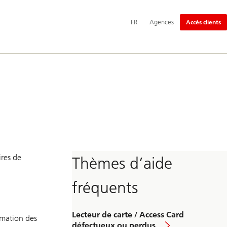
Navigation
FR
Agences
Accès clients
principale
ires de
Thèmes d’aide
fréquents
Lecteur de carte / Access Card
rmation des
défectueux ou perdus