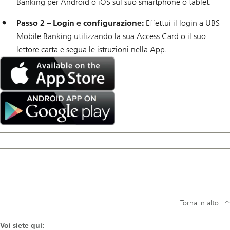
Banking per Android o iOS sul suo smartphone o tablet.
Passo 2 – Login e configurazione:
Effettui il login a UBS
Mobile Banking utilizzando la sua Access Card o il suo
lettore carta e segua le istruzioni nella App.
Available
on
the
App
Store
Android
app
on
Google
play
Torna in alto
Voi siete qui: