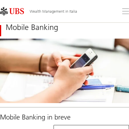
Skip
Content
Links
Area
Apr
Wealth Management in Italia
il
me
Mobile Banking
Mobile Banking in breve