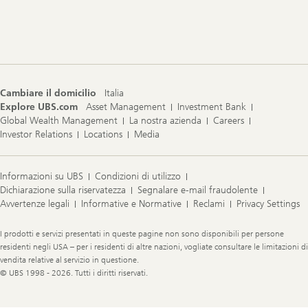
Footer
Navigation
Cambiare il domicilio
Italia
Explore UBS.com
Asset Management
Investment Bank
Global Wealth Management
La nostra azienda
Careers
Investor Relations
Locations
Media
Informazioni su UBS
Condizioni di utilizzo
Dichiarazione sulla riservatezza
Segnalare e-mail fraudolente
Avvertenze legali
Informative e Normative
Reclami
Privacy Settings
Legal
I prodotti e servizi presentati in queste pagine non sono disponibili per persone
Information
residenti negli USA – per i residenti di altre nazioni, vogliate consultare le limitazioni di
vendita relative al servizio in questione.
© UBS 1998 - 2026. Tutti i diritti riservati.