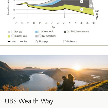
to
approach
your
financial
needs
UBS Wealth Way