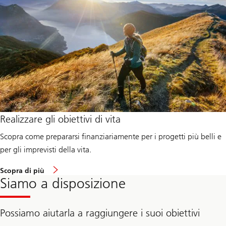
'
s
g
e
t
s
t
a
r
t
e
d
:
B
u
Realizzare gli obiettivi di vita
i
l
Scopra come prepararsi finanziariamente per i progetti più belli e
d
i
per gli imprevisti della vita.
n
g
R
Scopra di più
f
e
Siamo a disposizione
i
a
n
d
a
m
n
o
Possiamo aiutarla a raggiungere i suoi obiettivi
c
r
i
e