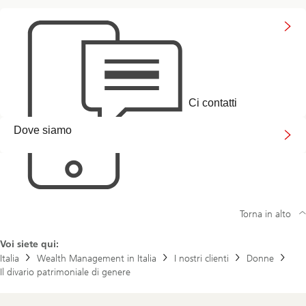
a
a
per
l
b
approfondire
c
o
con
o
u
uno
n
t
specialista
f
t
i
h
d
e
e
s
n
Ci contatti
t
c
o
scopra
e
r
Dove siamo
le
y
nostre
o
filiali
f
J
o
e
&
Torna in alto
J
a
n
Voi siete qui:
e
Italia
Wealth Management in Italia
I nostri clienti
Donne
Il divario patrimoniale di genere