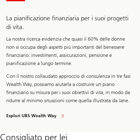
La pianificazione finanziaria per i suoi progetti
di vita.
La nostra ricerca evidenzia che quasi il 60% delle donne
non si occupa degli aspetti più importanti del benessere
finanziario: investimenti, assicurazioni, pensione e
pianificazione a lungo termine.
Con il nostro collaudato approccio di consulenza in tre fasi
Wealth Way, possiamo aiutarla a costruire un piano
finanziario su misura per i suoi obiettivi di vita, in modo da
ridurre al minimo situazioni come quella illustrata da Jane.
Esplori UBS Wealth Way
to
approach
your
financial
Consigliato per lei
needs