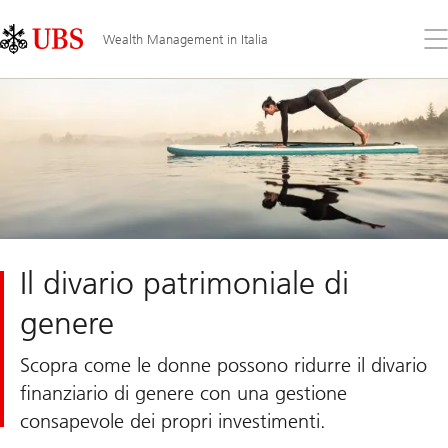
Skip
Content
Links
Area
Apr
Wealth Management in Italia
il
me
Il divario patrimoniale di
genere
Scopra come le donne possono ridurre il divario
finanziario di genere con una gestione
consapevole dei propri investimenti.