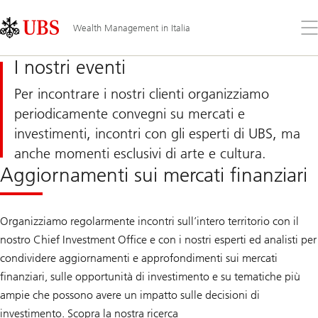
Skip
Content
Links
Area
Apr
Wealth Management in Italia
il
me
I nostri eventi
Per incontrare i nostri clienti organizziamo
periodicamente convegni su mercati e
investimenti, incontri con gli esperti di UBS, ma
anche momenti esclusivi di arte e cultura.
Aggiornamenti sui mercati finanziari
Organizziamo regolarmente incontri sull’intero territorio con il
nostro Chief Investment Office e con i nostri esperti ed analisti per
condividere aggiornamenti e approfondimenti sui mercati
finanziari, sulle opportunità di investimento e su tematiche più
ampie che possono avere un impatto sulle decisioni di
investimento. Scopra la nostra ricerca