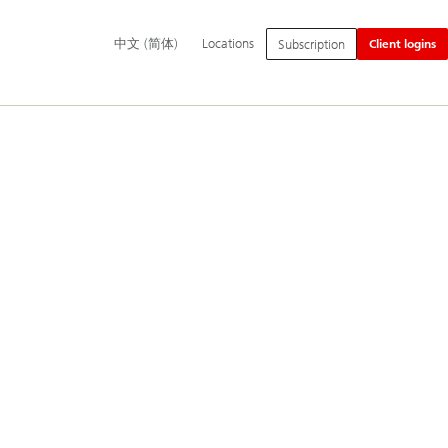
Additional
Switch
中
中文 (简体)
Locations
Subscription
Client logins
language
language
文
and
to
(简
service
体)
options