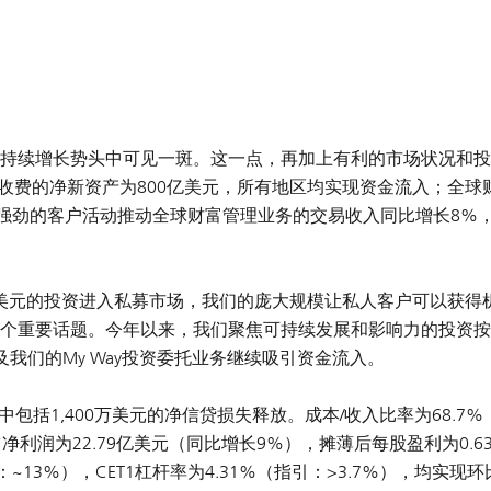
持续增长势头中可见一斑。这一点，再加上有利的市场状况和投
生收费的净新资产为800亿美元，所有地区均实现资金流入；全球
；强劲的客户活动推动全球财富管理业务的交易收入同比增长8%
0亿美元的投资进入私募市场，我们的庞大规模让私人客户可以获得
个重要话题。今年以来，我们聚焦可持续发展和影响力的投资按
及我们的My Way投资委托业务继续吸引资金流入。
中包括1,400万美元的净信贷损失释放。成本/收入比率为68.7%
润为22.79亿美元（同比增长9%），摊薄后每股盈利为0.63
：~13%），CET1杠杆率为4.31%（指引：>3.7%），均实现环