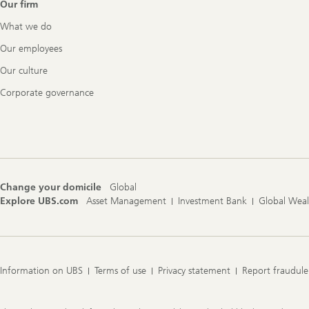
Our firm
What we do
Our employees
Our culture
Corporate governance
Change your domicile
Global
Explore UBS.com
Asset Management
Investment Bank
Global Wea
Information on UBS
Terms of use
Privacy statement
Report fraudule