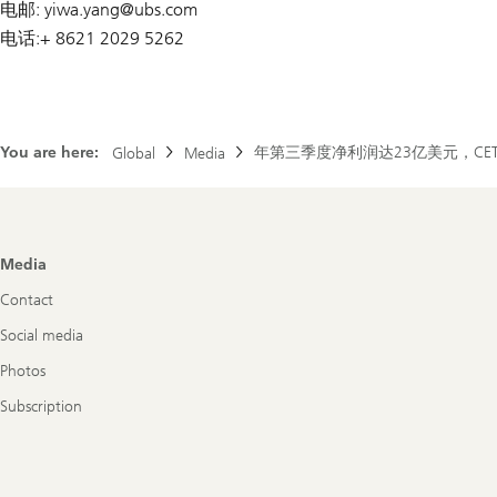
电邮: yiwa.yang@
ubs.com
电话:+ 8621 2029 5262
You are here:
年第三季度净利润达23亿美元，CE
Global
Media
Footer
Media
Navigation
Contact
Social media
Photos
Subscription