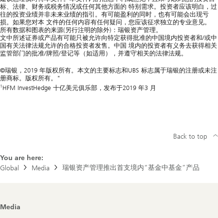
标、法律、财务或税务情况或任何其他方面的 特别需求。投资者应该明白，过
往的投资业绩并非未来业绩的指引。有可能盈利的同时，也有可能会出现亏
损。如果您对本 文件的任何内容有任何疑问，您应该征求独立的专业意见。
所有数据和图表的来源(另行注明的除外)：瑞银资产管理。
文中所述证券或产品有可能只被允许向特定获得批准的中国境内投资者和/或中
国有关法律法规允许的合格投资者发售。中国 境内的投资者有义务去获得相关
监管部门的批准/牌照/登记等（如适用），并遵守相关的法律法规。
©瑞银，2019 年版权所有。本文的主要标志和UBS 标志属于瑞银的注册或未注
册商标。版权所有。"
1
HFM InvestHedge 十亿美元俱乐部，发布于2019 年3 月
Back to top
You are here:
瑞银资产管理推出首支境内“基金中基金”产品
Global
Media
Footer
Media
Navigation