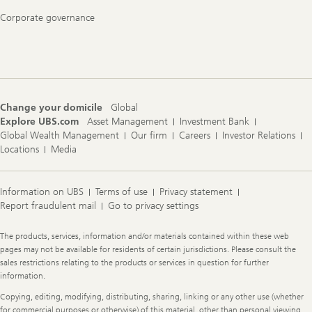
Corporate governance
Change your domicile
Global
Explore UBS.com
Asset Management
Investment Bank
Global Wealth Management
Our firm
Careers
Investor Relations
Locations
Media
Information on UBS
Terms of use
Privacy statement
Report fraudulent mail
Go to privacy settings
Legal
The products, services, information and/or materials contained within these web
Information
pages may not be available for residents of certain jurisdictions. Please consult the
sales restrictions relating to the products or services in question for further
information.
Copying, editing, modifying, distributing, sharing, linking or any other use (whether
for commercial purposes or otherwise) of this material, other than personal viewing,