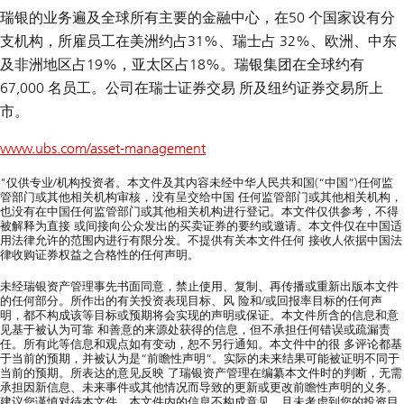
瑞银的业务遍及全球所有主要的金融中心，在50 个国家设有分
支机构，所雇员工在美洲约占31%、瑞士占 32%、欧洲、中东
及非洲地区占19%，亚太区占18%。瑞银集团在全球约有
67,000 名员工。公司在瑞士证券交易 所及纽约证券交易所上
市。
www.ubs.com/asset-management
"仅供专业/机构投资者。本文件及其内容未经中华人民共和国(“中国”)任何监
管部门或其他相关机构审核，没有呈交给中国 任何监管部门或其他相关机构，
也没有在中国任何监管部门或其他相关机构进行登记。本文件仅供参考，不得
被解释为直接 或间接向公众发出的买卖证券的要约或邀请。本文件仅在中国适
用法律允许的范围内进行有限分发。不提供有关本文件任何 接收人依据中国法
律收购证券权益之合格性的任何声明。
未经瑞银资产管理事先书面同意，禁止使用、复制、再传播或重新出版本文件
的任何部分。所作出的有关投资表现目标、风 险和/或回报率目标的任何声
明，都不构成该等目标或预期将会实现的声明或保证。本文件所含的信息和意
见基于被认为可靠 和善意的来源处获得的信息，但不承担任何错误或疏漏责
任。所有此等信息和观点如有变动，恕不另行通知。本文件中的很 多评论都基
于当前的预期，并被认为是“前瞻性声明”。实际的未来结果可能被证明不同于
当前的预期。所表达的意见反映 了瑞银资产管理在编纂本文件时的判断，无需
承担因新信息、未来事件或其他情况而导致的更新或更改前瞻性声明的义务。
建议您谨慎对待本文件。本文件内的信息不构成意见，且未考虑到您的投资目