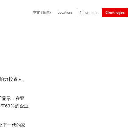
Additional
Switch
中
中文 (简体)
Locations
Subscription
Client logins
language
language
文
and
to
(简
service
体)
options
影响力投资人、
1
显示，在亚
有63%的企业
让下一代的家