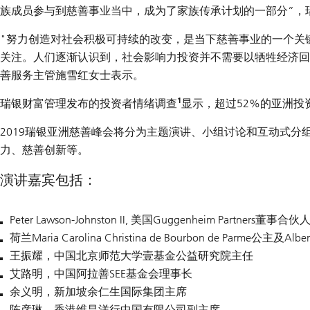
族成员参与到慈善事业当中，成为了家族传承计划的一部分”，
"努力创造对社会积极可持续的改变，是当下慈善事业的一个关
关注。人们逐渐认识到，社会影响力投资并不需要以牺牲经济回
善服务主管施雪红女士
表示
。
1
瑞银财富管理发布的投资者情绪调查
显示，超过52%的亚洲投
2019瑞银亚洲慈善峰会将分为主题演讲、小组讨论和互动式
力、慈善创新等。
演讲嘉宾包括：
Peter Lawson-Johnston II, 美国Guggenheim Partners董事合伙
荷兰Maria Carolina Christina de Bourbon de Parme公主及Albert
王振耀，中国北京师范大学壹基金公益研究院主任
艾路明，中国阿拉善SEE基金会理事长
余义明，新加坡余仁生国际集团主席
陈彦琳，香港维昌洋行中国有限公司副主席