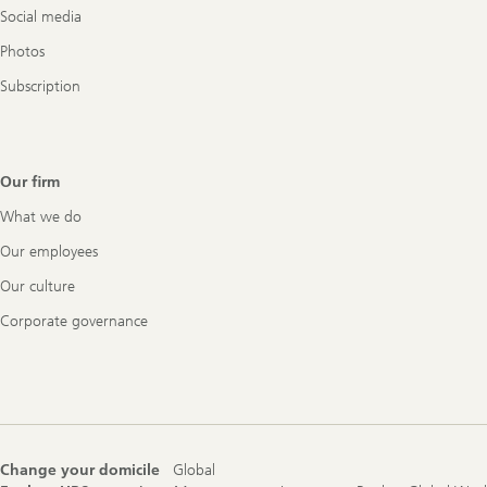
Social media
Photos
Subscription
Our firm
What we do
Our employees
Our culture
Corporate governance
Change your domicile
Global