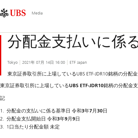
Skip
Content
Main
Links
Area
Navigation
Media
分配金支払いに係
Tokyo
2021年 07月 14日 16:00
ETF Japan
東京証券取引所に上場しているUBS ETF-JDR10銘柄
東京証券取引所に上場している
UBS ETF-JDR10
銘柄の分配金支
記
分配金の支払いに係る基準日 令和
3
年
7
月
30
日
分配金支払開始日 令和
3
年
9
月
9
日
1口当たり分配金額 未定