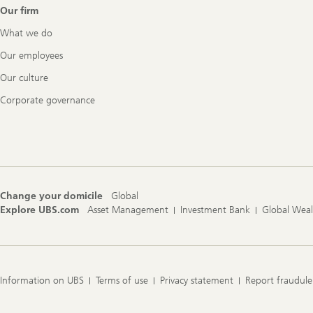
Our firm
What we do
Our employees
Our culture
Corporate governance
Change your domicile
Global
Explore UBS.com
Asset Management
Investment Bank
Global Wea
Information on UBS
Terms of use
Privacy statement
Report fraudule