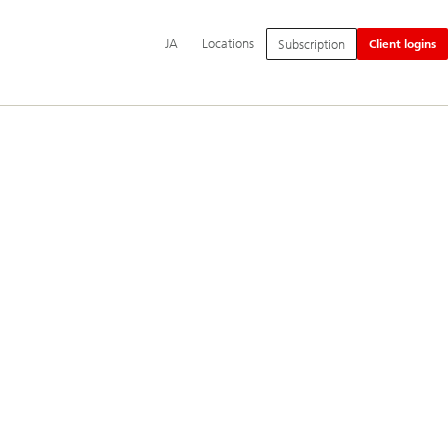
Additional
Switch
日
JA
Locations
Subscription
Client logins
language
language
本
and
to
語
service
options