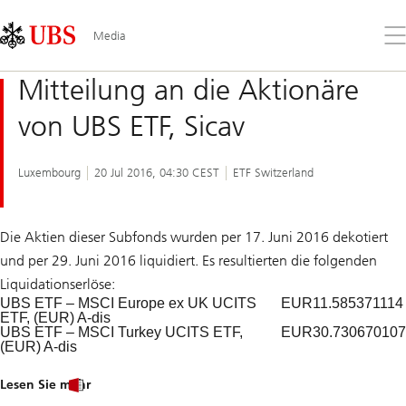
Skip
Content
Links
Area
Op
Media
the
me
Mitteilung an die Aktionäre
von UBS ETF, Sicav
Luxembourg
20 Jul 2016, 04:30 CEST
ETF Switzerland
Die Aktien dieser Subfonds wurden per 17. Juni 2016 dekotiert
und per 29. Juni 2016 liquidiert. Es resultierten die folgenden
Liquidationserlöse:
UBS ETF – MSCI Europe ex UK UCITS
EUR
11.585371114
ETF, (EUR) A-dis
UBS ETF – MSCI Turkey UCITS ETF,
EUR
30.730670107
(EUR) A-dis
Lesen Sie mehr