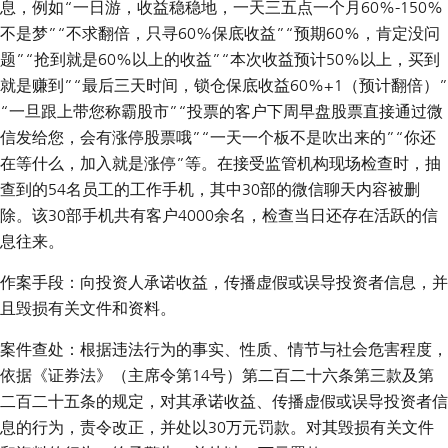
息，例如“一日游，收益稳稳地，一天三五点一个月60%-150%
不是梦”“不求翻倍，只寻60%保底收益”“预期60%，肯定没问
题”“抢到就是60%以上的收益”“本次收益预计50%以上，买到
就是赚到”“最后三天时间，锁仓保底收益60%+1（预计翻倍）”
“一旦跟上带您称霸股市”“投票的客户下周早盘股票直接通过微
信发给您，会有涨停股票哦”“一天一个板不是吹出来的”“你还
在等什么，加入就是涨停”等。在接受监管机构现场检查时，抽
查到的54名员工的工作手机，其中30部的微信聊天内容被删
除。该30部手机共有客户4000余名，检查当日还存在活跃的信
息往来。
作案手段：向投资人承诺收益，传播虚假或误导投资者信息，并
且毁损有关文件和资料。
案件查处：根据违法行为的事实、性质、情节与社会危害程度，
依据《证券法》（主席令第14号）第二百二十六条第三款及第
二百二十五条的规定，对其承诺收益、传播虚假或误导投资者信
息的行为，责令改正，并处以30万元罚款。对其毁损有关文件