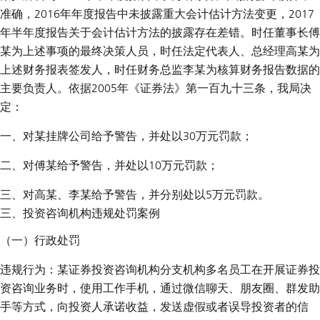
准确，2016年年度报告中未披露重大会计估计方法变更，2017
年半年度报告关于会计估计方法的披露存在差错。时任董事长傅
某为上述事项的最终决策人员，时任法定代表人、总经理高某为
上述财务报表签发人，时任财务总监李某为核算财务报告数据的
主要负责人。依据2005年《证券法》第一百九十三条，我局决
定：
一、对某挂牌公司给予警告，并处以30万元罚款；
二、对傅某给予警告，并处以10万元罚款；
三、对高某、李某给予警告，并分别处以5万元罚款。
三、投资咨询机构违规处罚案例
（一）行政处罚
违规行为：某证券投资咨询机构分支机构多名员工在开展证券投
资咨询业务时，使用工作手机，通过微信聊天、朋友圈、群发助
手等方式，向投资人承诺收益，发送虚假或者误导投资者的信