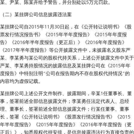
某、尹某、陈某卉给予警告，并分别处以5万元罚款。
（二）某挂牌公司信息披露违法案
某挂牌公司自2015年11月30日起，在《公开转让说明书》《股
票发行情况报告书》《2015年半年度报告》《2015年年度报
告》《2016年半年度报告（更正后）》《2016年年度报告》
《2017年半年度报告》等公开披露文件中，未披露名义股东严
某、李某勇与某公司的股权代持关系，上述公开披露文件中关于
严某、李某勇持股情况的披露信息及某挂牌公司在《2015年年
度报告》中特别注明“公司在报告期内不存在股权代持情况”的
内容均为虚假记载。
某挂牌公司上述公开文件制作、披露期间，辛某1任董事长、董
事，签署前述全部信息披露文件；李某勇任法定代表人、总经
理、董事长，签署前述全部信息披露文件；行某任董事、董事
长，签署《公开转让说明书》《股票发行情况报告书》《2015
年半年度报告》《2015年年度报告》《2016年半年度报告（更
正后）》，知悉股权代持安排，是信息披露违法行为直接负责的