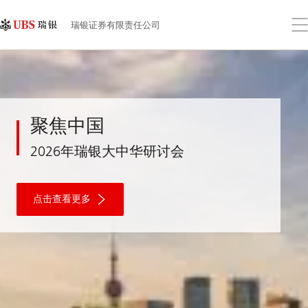
Skip
Content
Links
Area
打
瑞银证券有限责任公司
开
菜
单
聚
聚焦中国
焦
中
2026年瑞银大中华研讨会
国
点击查看更多