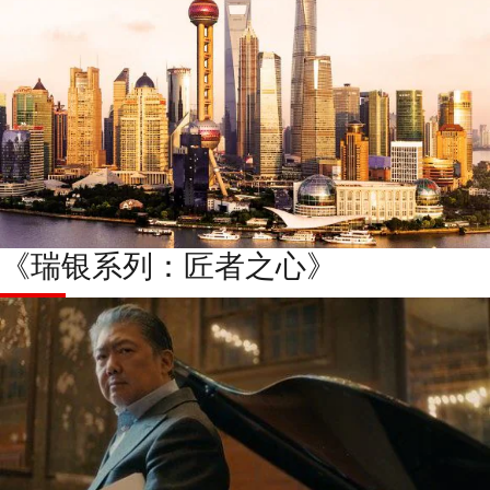
《瑞银系列：匠者之心》