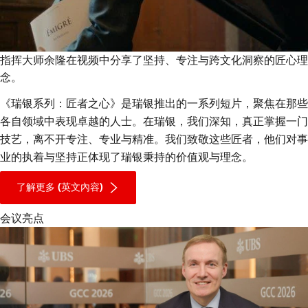
指挥大师余隆在视频中分享了坚持、专注与跨文化洞察的匠心理
念。
《瑞银系列：匠者之心》是瑞银推出的一系列短片，聚焦在那些
各自领域中表现卓越的人士。在瑞银，我们深知，真正掌握一门
技艺，离不开专注、专业与精准。我们致敬这些匠者，他们对事
业的执着与坚持正体现了瑞银秉持的价值观与理念。
联
系
了解更多 (英文內容)
瑞
银
会议亮点
集
团