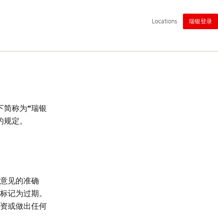
主
Locations
瑞银登录
导
航
下简称为“瑞银
的规定。
意见的准确
标记为过期。
资或做出任何