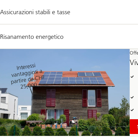
Assicurazioni stabili e tasse
Risanamento energetico
Offe
Vi
Interessi
vantaggiosi a
partire da CHF
25,000