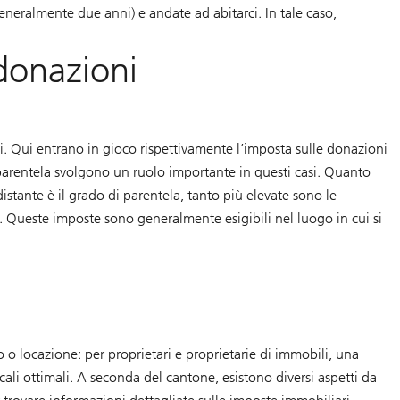
d
eneralmente due anni) e andate ad abitarci. In tale caso,
e
l
c
donazioni
l
i
m
a
. Qui entrano in gioco rispettivamente l’imposta sulle donazioni
di parentela svolgono un ruolo importante in questi casi. Quanto
istante è il grado di parentela, tanto più elevate sono le
i. Queste imposte sono generalmente esigibili nel luogo in cui si
o o locazione: per proprietari e proprietarie di immobili, una
cali ottimali. A seconda del cantone, esistono diversi aspetti da