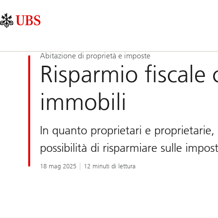
Skip
Content
Navigazione
Links
Area
principale
Abitazione di proprietà e imposte
Risparmio fiscale 
immobili
In quanto proprietari e proprietarie,
possibilità di risparmiare sulle impo
18 mag 2025
12 minuti di lettura