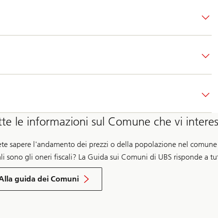
a
R
i
s
c
a
l
d
a
m
e
n
t
o
e
tte le informazioni sul Comune che vi intere
p
r
o
ete sapere l'andamento dei prezzi o della popolazione nel comune c
d
u
li sono gli oneri fiscali? La Guida sui Comuni di UBS risponde a t
z
i
Clicca
o
qui
Alla guida dei Comuni
n
per
e
accedere
d
alla
i
guida
e