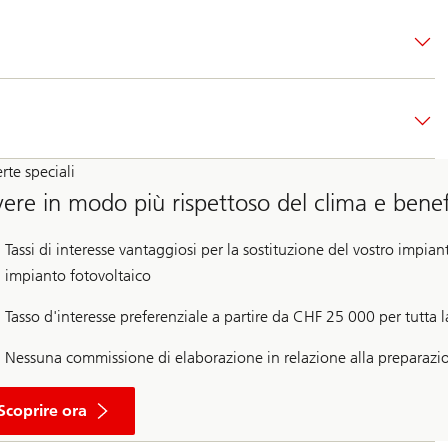
rte speciali
vere in modo più rispettoso del clima e benef
Tassi di interesse vantaggiosi per la sostituzione del vostro impian
impianto fotovoltaico
Tasso d'interesse preferenziale a partire da CHF 25 000 per tutta l
Nessuna commissione di elaborazione in relazione alla preparazio
C
i
Scoprire ora
r
c