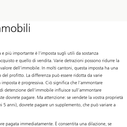
n
e
r
g
i
mmobili
a
e
l
e
t
t
r
e più importante è l’imposta sugli utili da sostanza
i
acquisto e quello di vendita. Varie detrazioni possono ridurre la
c
a
 valore dell’immobile. In molti cantoni, questa imposta ha una
p
o del profitto. La differenza può essere ridotta da varie
i
ù
ta imposta è progressiva. Ciò significa che l’ammontare
r
i
 di detenzione dell’immobile influisce sull’ammontare
s
e dovrete pagare. Ma attenzione: se vendete la vostra proprietà
p
e
mi 5 anni), dovrete pagare un supplemento, che può variare a
t
t
o
s
mpre pagata immediatamente. È consentita una dilazione, se
i