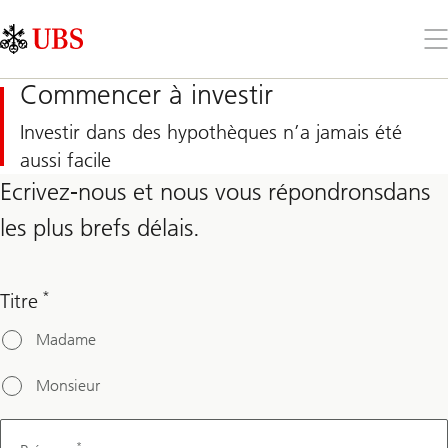
Skip
Content
Links
Area
Ouv
le
me
Commencer à investir
Investir dans des hypothèques n’a jamais été
aussi facile
Ecrivez-nous et nous vous répondronsdans
les plus brefs délais.
*
Titre
Madame
Monsieur
*