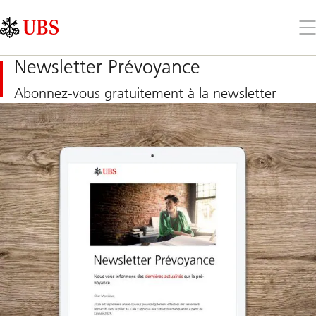
Skip
Content
Links
Area
Ouv
le
me
Newsletter Prévoyance
Abonnez-vous gratuitement à la newsletter