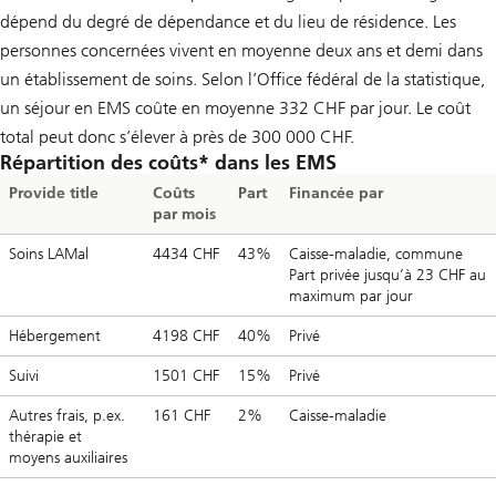
dépend du degré de dépendance et du lieu de résidence. Les
personnes concernées vivent en moyenne deux ans et demi dans
un établissement de soins. Selon l’Office fédéral de la statistique,
un séjour en EMS coûte en moyenne 332 CHF par jour. Le coût
total peut donc s’élever à près de 300 000 CHF.
Répartition des coûts* dans les EMS
Provide title
Coûts
Part
Financée par
par mois
Soins LAMal
4434 CHF
43%
Caisse-maladie, commune
Part privée jusqu’à 23 CHF au
maximum par jour
Hébergement
4198 CHF
40%
Privé
Suivi
1501 CHF
15%
Privé
Autres frais, p.ex.
161 CHF
2%
Caisse-maladie
thérapie et
moyens auxiliaires