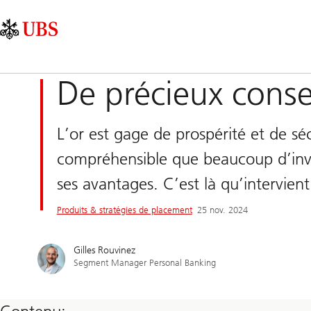
Skip
Content
Navigation
Links
Area
principale
De précieux consei
L’or est gage de prospérité et de séc
compréhensible que beaucoup d’inves
ses avantages. C’est là qu’intervien
Produits & stratégies de placement
25 nov. 2024
Gilles Rouvinez
Segment Manager Personal Banking