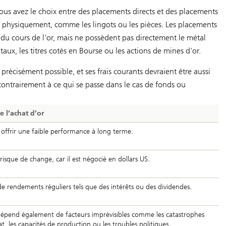
. Vous avez le choix entre des placements directs et des placements
ent physiquement, comme les lingots ou les pièces. Les placements
t du cours de l’or, mais ne possèdent pas directement le métal
ux, les titres cotés en Bourse ou les actions de mines d’or.
s précisément possible, et ses frais courants devraient être aussi
ontrairement à ce qui se passe dans le cas de fonds ou
e l’achat d’or
 offrir une faible performance à long terme.
 risque de change, car il est négocié en dollars US.
de rendements réguliers tels que des intérêts ou des dividendes.
épend également de facteurs imprévisibles comme les catastrophes
mat, les capacités de production ou les troubles politiques.