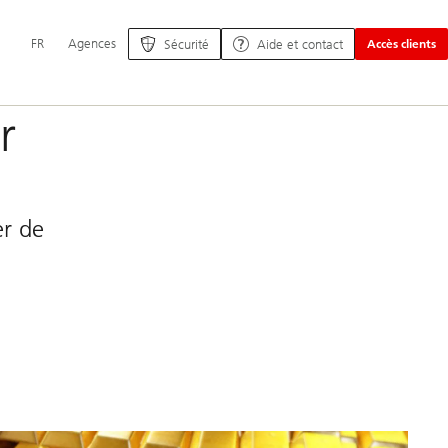
Navigation
FR
Agences
Sécurité
Aide et contact
Accès clients
principale
r
er de