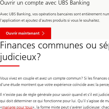
Ouvrir un compte avec UBS Banking
Avec UBS Banking, vos opérations bancaires sont entièrement nu
l’application et ajoutez d’autres produits si vous le souhaitez.
u
n
Ouvrir maintenant
c
o
Finances communes ou sépa
m
p
t
judicieux?
e
a
v
e
c
U
Vous vivez en couple et avez un compte commun? Si les finances co
B
S
d’une étude montrent que votre expérience coïncide avec la perc
B
a
Il n’existe pas de règle générale pour savoir quand et s’il est judi
n
k
qui doit déterminer ce qui fonctionne pour lui. Qu’il s’agisse de 
i
«
mariage pour tous
n
», la forme mixte peut s’avérer judicieuse: c