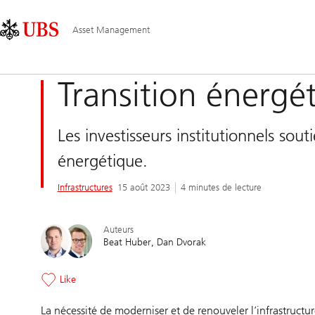
Skip
Content
Navigation
Links
Area
principale
Asset Management
Transition énergé
Les investisseurs institutionnels sou
énergétique.
Infrastructures
15 août 2023
4 minutes de lecture
Auteurs
Beat Huber
Dan Dvorak
Like
La nécessité de moderniser et de renouveler l’infrastructu