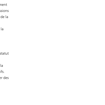
ement
ssions
 de la
 la
statut
la
fs.
er des