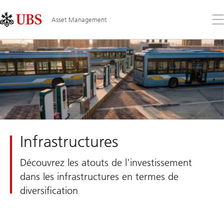
Skip
Content
Links
Area
Ouv
Asset Management
le
me
Infrastructures
Découvrez les atouts de l'investissement
dans les infrastructures en termes de
diversification