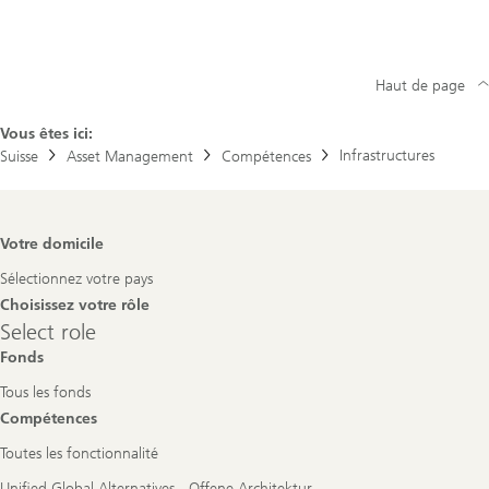
Haut de page
Vous êtes ici:
Infrastructures
Suisse
Asset Management
Compétences
Footer
Votre domicile
Navigation
Sélectionnez votre pays
Choisissez votre rôle
Select
Select role
role
Fonds
Tous les fonds
Compétences
Toutes les fonctionnalité
Unified Global Alternatives - Offene Architektur