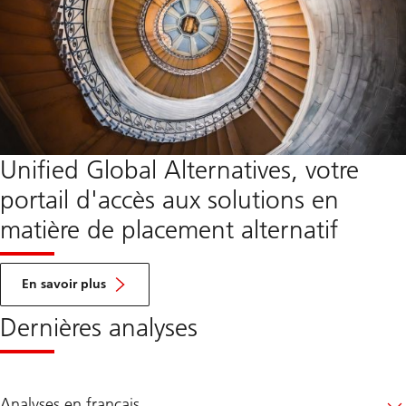
Unified Global Alternatives, votre
portail d'accès aux solutions en
matière de placement alternatif
environ
Unified
En savoir plus
Global
Alternatives
Dernières analyses
Analyses en français