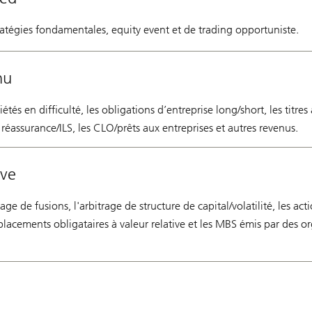
tégies fondamentales, equity event et de trading opportuniste.
nu
tés en difficulté, les obligations d’entreprise long/short, les titres
de réassurance/ILS, les CLO/prêts aux entreprises et autres revenus.
ive
ge de fusions, l'arbitrage de structure de capital/volatilité, les act
 placements obligataires à valeur relative et les MBS émis par des 