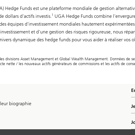
A) Hedge Funds est une plateforme mondiale de gestion alternativ
1
 dollars d'actifs investis.
UGA Hedge Funds combine l’envergure
 des équipes d’investissement mondiales hautement expérimentées.
nvestissement et d’une gestion des risques rigoureuse, nous répart
univers dynamique des hedge funds pour vous aider à réaliser vos ob
n des divisions Asset Management et Global Wealth Management. Données de s
ecte nette / les nouveaux actifs générateurs de commissions et les actifs de conse
E
 leur biographie
J
J