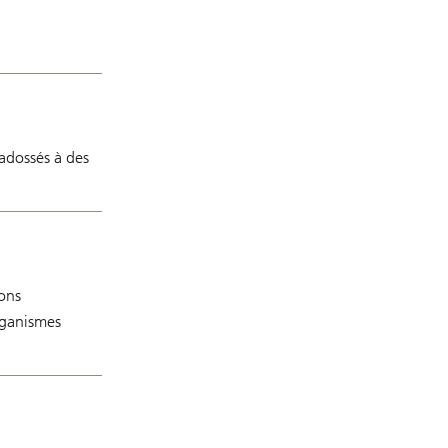
 adossés à des
ions
organismes