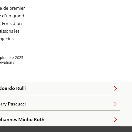
e de premier
 d’un grand
 Forts d’un
issons les
jectifs
eptembre 2025.
rvation /
doardo Rulli
erry Pascucci
ohannes Minho Roth