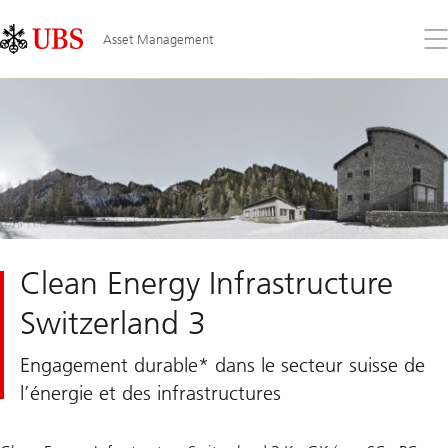
Skip
Content
Links
Area
Ouv
Asset Management
le
me
Clean Energy Infrastructure
Switzerland 3
Engagement durable* dans le secteur suisse de
l’énergie et des infrastructures