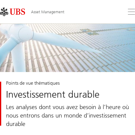
Skip
Content
Links
Area
Ouv
Asset Management
le
me
Points de vue thématiques
Investissement durable
Les analyses dont vous avez besoin à l’heure où
nous entrons dans un monde d’investissement
durable