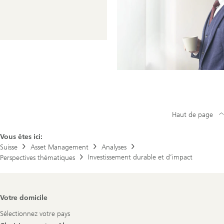
Haut de page
Vous êtes ici:
Suisse
Asset Management
Analyses
Investissement durable et d’impact
Perspectives thématiques
Footer
Votre domicile
Navigation
Sélectionnez votre pays