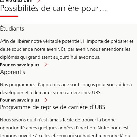
La vie chez UBS
Possibilités de carrière pour…
Étudiants
Afin de libérer notre véritable potentiel, il importe de préparer et
de se soucier de notre avenir. Et, par avenir, nous entendons les
diplômés qui grandissent aujourd’hui avec nous.
En
Pour en savoir plus
savoir
Apprentis
plus
sur
la
Nos programmes d’apprentissage sont conçus pour vous aider à
carrière
développer et à démarrer votre carrière chez UBS.
des
étudiants
En
Pour en savoir plus
universitaires
savoir
Programme de reprise de carrière d’UBS
plus
sur
la
Nous savons qu’il n’est jamais facile de trouver la bonne
carrière
opportunité après quelques années d’inaction. Notre porte est
des
apprentis
toujours ouverte à celles et ceux qui souhaitent reprendre là où