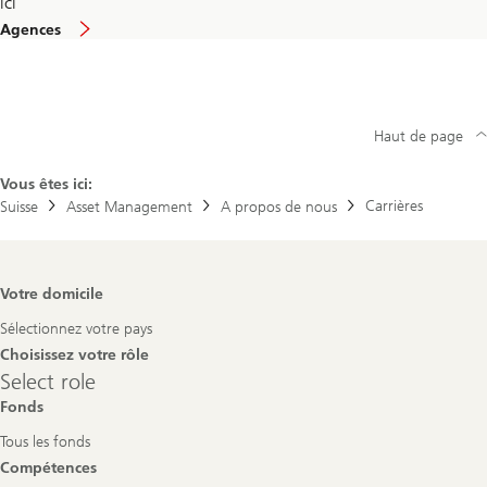
ici
Agences
Haut de page
Vous êtes ici:
Carrières
Suisse
Asset Management
A propos de nous
Footer
Votre domicile
Navigation
Sélectionnez votre pays
Choisissez votre rôle
Select
Select role
role
Fonds
Tous les fonds
Compétences