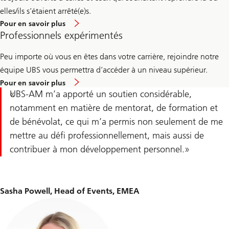
elles/ils s’étaient arrêté(e)s.
En
Pour en savoir plus
savoir
Professionnels expérimentés
plus
sur
le
Peu importe où vous en êtes dans votre carrière, rejoindre notre
retour
équipe UBS vous permettra d’accéder à un niveau supérieur.
de
carrière
En
Pour en savoir plus
d’UBS
savoir
UBS-AM m’a apporté un soutien considérable,
plus
sur
notamment en matière de mentorat, de formation et
les
de bénévolat, ce qui m’a permis non seulement de me
carrières
professionnelles
mettre au défi professionnellement, mais aussi de
expérimentées
contribuer à mon développement personnel.
Sasha Powell, Head of Events, EMEA