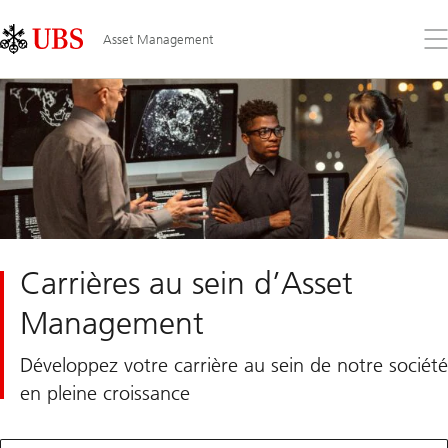
Skip
Content
Links
Area
Ouv
Asset Management
le
me
Carrières au sein d’Asset
Management
Développez votre carrière au sein de notre société
en pleine croissance