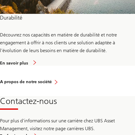
Durabilité
Découvrez nos capacités en matière de durabilité et notre
engagement à offrir à nos clients une solution adaptée à
l’évolution de leurs besoins en matière de durabilité.
s
En savoir plus
u
r
l
a
A propos de notre société
d
u
r
Contactez-nous
a
b
i
l
i
Pour plus d’informations sur une carrière chez UBS Asset
t
Management, visitez notre page carrières UBS.
é