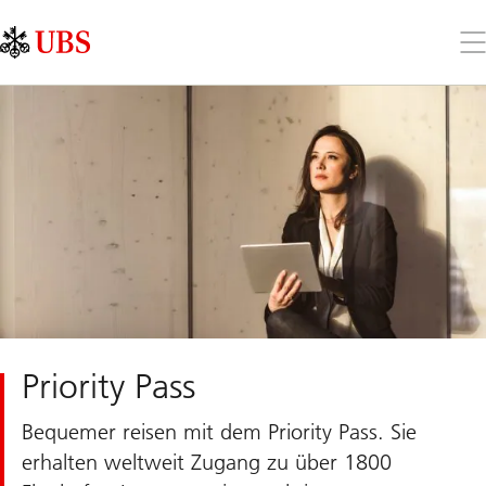
Skip
Content
Links
Area
Öff
Sie
da
Me
Priority Pass
Bequemer reisen mit dem Priority Pass. Sie
erhalten weltweit Zugang zu über 1800