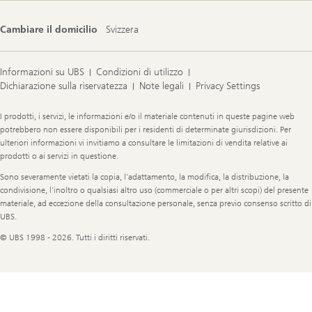
Cambiare il domicilio
Svizzera
Informazioni su UBS
Condizioni di utilizzo
Dichiarazione sulla riservatezza
Note legali
Privacy Settings
Legal
I prodotti, i servizi, le informazioni e/o il materiale contenuti in queste pagine web
Information
potrebbero non essere disponibili per i residenti di determinate giurisdizioni. Per
ulteriori informazioni vi invitiamo a consultare le limitazioni di vendita relative ai
prodotti o ai servizi in questione.
Sono severamente vietati la copia, l’adattamento, la modifica, la distribuzione, la
condivisione, l’inoltro o qualsiasi altro uso (commerciale o per altri scopi) del presente
materiale, ad eccezione della consultazione personale, senza previo consenso scritto di
UBS.
© UBS 1998 - 2026. Tutti i diritti riservati.