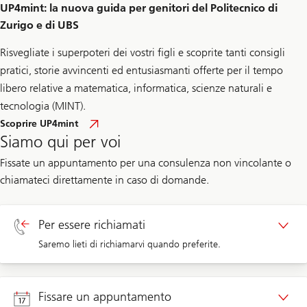
Finance
UP4mint: la nuova guida per genitori del Politecnico di
101
Zurigo e di UBS
Risvegliate i superpoteri dei vostri figli e scoprite tanti consigli
pratici, storie avvincenti ed entusiasmanti offerte per il tempo
libero relative a matematica, informatica, scienze naturali e
tecnologia (MINT).
Scoprire UP4mint
Siamo qui per voi
Fissate un appuntamento per una consulenza non vincolante o
chiamateci direttamente in caso di domande.
Per essere richiamati
Saremo lieti di richiamarvi quando preferite.
Richiamata clienti privati
Fissare un appuntamento