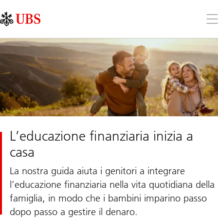
Skip
Content
Links
Area
Apr
il
me
L’educazione finanziaria inizia a
casa
La nostra guida aiuta i genitori a integrare
l’educazione finanziaria nella vita quotidiana della
famiglia, in modo che i bambini imparino passo
dopo passo a gestire il denaro.