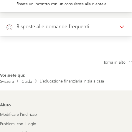
Fissate un incontro con un consulente alla clientela.
Appuntamento clienti privati
Risposte alle domande frequenti
Aiuto
Torna in alto
Voi siete qui:
L’educazione finanziaria inizia a casa
Svizzera
Guida
Footer
Aiuto
Navigation
Modificare l’indirizzo
Problemi con il login