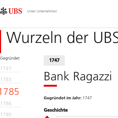
Skip
Content
Hauptnavigation
Links
Area
Unser Unternehmen
Wurzeln der UB
Gegründet
1747
1747
Bank Ragazzi
1783
1785
Gegründet im Jahr:
1747
1786
Geschichte
1790