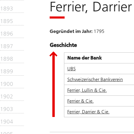
Ferrier, Darrie
1893
1895
Gegründet im Jahr:
1795
1896
Geschichte
1897
Name der Bank
1898
UBS
1899
Schweizerischer Bankverein
1900
Ferrier, Lullin & Cie.
1902
Ferrier & Cie.
1903
Ferrier, Darrier & Cie.
1904