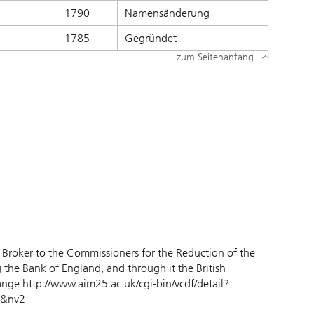
1790
Namensänderung
1785
Gegründet
zum Seitenanfang
e, Broker to the Commissioners for the Reduction of the
g the Bank of England, and through it the British
ange http://www.aim25.ac.uk/cgi-bin/vcdf/detail?
h&nv2=