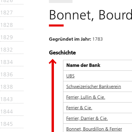
1826
Bonnet, Bourdi
1827
1828
1829
Gegründet im Jahr:
1783
1832
Geschichte
1834
Name der Bank
1836
UBS
1838
Schweizerischer Bankverein
Ferrier, Lullin & Cie.
1843
Ferrier & Cie.
1844
Ferrier, Darrier & Cie.
1845
Bonnet, Bourdillon & Ferrier