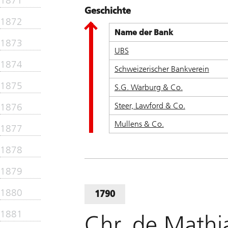
1871
Geschichte
1872
Name der Bank
1873
UBS
1874
Schweizerischer Bankverein
1875
S.G. Warburg & Co.
Steer, Lawford & Co.
1876
Mullens & Co.
1877
1878
1879
1880
1790
1881
Chr. de Mathi