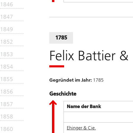
1846
1847
1849
1785
1852
Felix Battier &
1853
1854
1855
Gegründet im Jahr:
1785
1856
Geschichte
1857
Name der Bank
1858
Ehinger & Cie.
1860