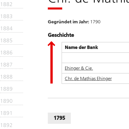
1882
1883
Gegründet im Jahr:
1790
1884
Geschichte
1885
Name der Bank
1886
1887
Ehinger & Cie.
1888
Chr. de Mathias Ehinger
1889
1890
1891
1795
1892