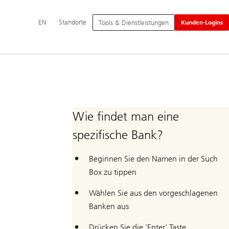
Hauptnavigation
Switch
English
EN
Standorte
Tools & Dienstleistungen
Kunden-Logins
language
to
Wie findet man eine
spezifische Bank?
Beginnen Sie den Namen in der Such
Box zu tippen
Wählen Sie aus den vorgeschlagenen
Banken aus
Drücken Sie die 'Enter' Taste