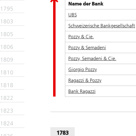
Name der Bank
1795
UBS
1803
Schweizerische Bankgesellschaft
1805
Pozzy & Cie.
1806
Pozzy & Semadeni
Pozzy, Semadeni & Cie.
1809
Giorgio Pozzy
1810
Ragazzi & Pozzy
1818
Bank Ragazzi
1822
1823
1824
1783