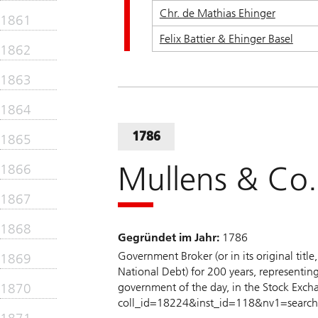
Chr. de Mathias Ehinger
1861
Felix Battier & Ehinger Basel
1862
1863
1864
1786
1865
Mullens & Co.
1866
1867
1868
Gegründet im Jahr:
1786
Government Broker (or in its original titl
1869
National Debt) for 200 years, representin
1870
government of the day, in the Stock Exch
coll_id=18224&inst_id=118&nv1=searc