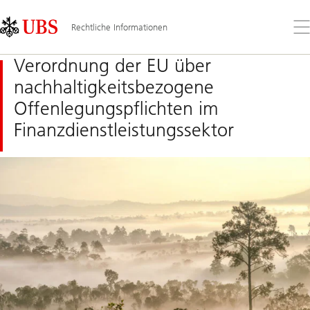
Skip
Content
Links
Area
Öff
Rechtliche Informationen
Sie
da
Verordnung der EU über
Me
nachhaltigkeitsbezogene
Offenlegungspflichten im
Finanzdienstleistungssektor