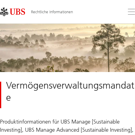
Skip
Content
Links
Area
Öff
Rechtliche Informationen
Sie
da
Me
Vermögensverwaltungsmandat
e
Produktinformationen für UBS Manage [Sustainable
Investing], UBS Manage Advanced [Sustainable Investing],