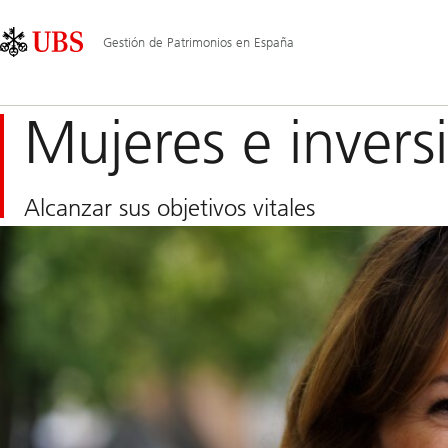
Skip
Content
Navegación
Links
Area
principal
Gestión de Patrimonios en España
Mujeres e invers
Alcanzar sus objetivos vitales