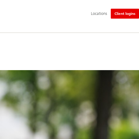
Navegación
Locations
Client logins
principal