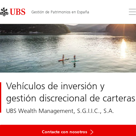
Skip
Content
Links
Area
Ab
Gestión de Patrimonios en España
el
me
Vehículos de inversión y
gestión discrecional de carteras
UBS Wealth Management, S.G.I.I.C., S.A.
Contacte con nosotros