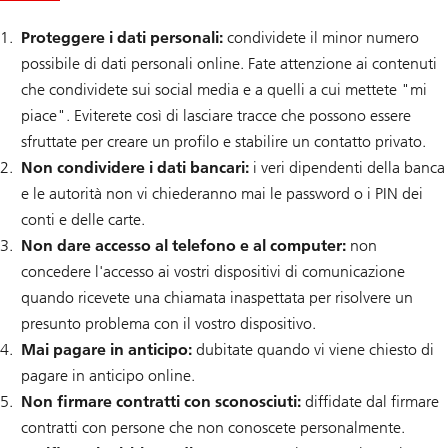
i
o
Proteggere i dati personali:
condividete il minor numero
n
i
possibile di dati personali online. Fate attenzione ai contenuti
P
che condividete sui social media e a quelli a cui mettete "mi
r
e
piace". Eviterete così di lasciare tracce che possono essere
v
e
sfruttate per creare un profilo e stabilire un contatto privato.
n
Non condividere i dati bancari:
i veri dipendenti della banca
z
i
e le autorità non vi chiederanno mai le password o i PIN dei
o
n
conti e delle carte.
e
Non dare accesso al telefono e al computer:
non
d
e
concedere l'accesso ai vostri dispositivi di comunicazione
l
quando ricevete una chiamata inaspettata per risolvere un
l
e
presunto problema con il vostro dispositivo.
t
r
Mai pagare in anticipo:
dubitate quando vi viene chiesto di
u
pagare in anticipo online.
f
f
Non firmare contratti con sconosciuti:
diffidate dal firmare
e
e
contratti con persone che non conoscete personalmente.
s