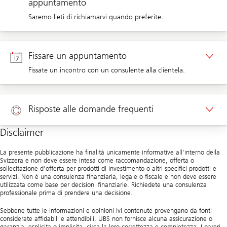
appuntamento
Saremo lieti di richiamarvi quando preferite.
Richiamata clienti privati
Fissare un appuntamento
Fissate un incontro con un consulente alla clientela.
Richiamata clienti aziendali
Appuntamento clienti privati
Risposte alle domande frequenti
Appuntamento clienti aziendali
Disclaimer
Aiuto
La presente pubblicazione ha finalità unicamente informative all’interno della
Svizzera e non deve essere intesa come raccomandazione, offerta o
sollecitazione d’offerta per prodotti di investimento o altri specifici prodotti e
servizi. Non è una consulenza finanziaria, legale o fiscale e non deve essere
utilizzata come base per decisioni finanziarie. Richiedete una consulenza
professionale prima di prendere una decisione.
Sebbene tutte le informazioni e opinioni ivi contenute provengano da fonti
considerate affidabili e attendibili, UBS non fornisce alcuna assicurazione o
garanzia, esplicita o implicita, circa la loro correttezza e completezza. I pareri