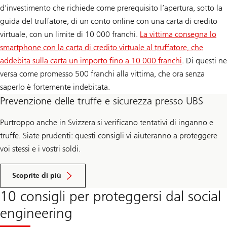
d’investimento che richiede come prerequisito l’apertura, sotto la
guida del truffatore, di un conto online con una carta di credito
virtuale, con un limite di 10 000 franchi.
La vittima consegna lo
smartphone con la carta di credito virtuale al truffatore, che
addebita sulla carta un importo fino a 10 000 franchi
. Di questi ne
versa come promesso 500 franchi alla vittima, che ora senza
saperlo è fortemente indebitata.
Prevenzione delle truffe e sicurezza presso UBS
Purtroppo anche in Svizzera si verificano tentativi di inganno e
truffe. Siate prudenti: questi consigli vi aiuteranno a proteggere
voi stessi e i vostri soldi.
I
n
Scoprite di più
f
o
10 consigli per proteggersi dal social
r
m
engineering
a
z