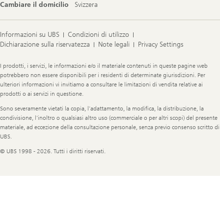
Cambiare il domicilio
Svizzera
Informazioni su UBS
Condizioni di utilizzo
Dichiarazione sulla riservatezza
Note legali
Privacy Settings
Legal
I prodotti, i servizi, le informazioni e/o il materiale contenuti in queste pagine web
Information
potrebbero non essere disponibili per i residenti di determinate giurisdizioni. Per
ulteriori informazioni vi invitiamo a consultare le limitazioni di vendita relative ai
prodotti o ai servizi in questione.
Sono severamente vietati la copia, l’adattamento, la modifica, la distribuzione, la
condivisione, l’inoltro o qualsiasi altro uso (commerciale o per altri scopi) del presente
materiale, ad eccezione della consultazione personale, senza previo consenso scritto di
UBS.
© UBS 1998 - 2026. Tutti i diritti riservati.