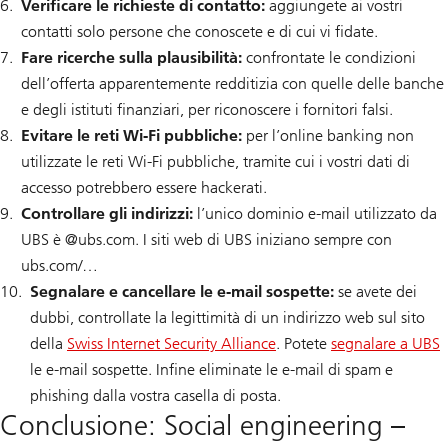
Verificare le richieste di contatto:
aggiungete ai vostri
i
c
contatti solo persone che conoscete e di cui vi fidate.
u
Fare ricerche sulla plausibilità:
confrontate le condizioni
r
e
dell’offerta apparentemente redditizia con quelle delle banche
z
z
e degli istituti finanziari, per riconoscere i fornitori falsi.
a
Evitare le reti Wi-Fi pubbliche:
per l’online banking non
p
r
utilizzate le reti Wi-Fi pubbliche, tramite cui i vostri dati di
e
s
accesso potrebbero essere hackerati.
s
Controllare gli indirizzi:
l’unico dominio e-mail utilizzato da
o
U
UBS è @
ubs.com. I siti web di UBS iniziano sempre con
B
ubs.com/…
S
Segnalare e cancellare le e-mail sospette:
se avete dei
dubbi, controllate la legittimità di un indirizzo web sul sito
della
Swiss Internet Security Alliance
. Potete
segnalare a UBS
le e-mail sospette. Infine eliminate le e-mail di spam e
phishing dalla vostra casella di posta.
Conclusione: Social engineering –