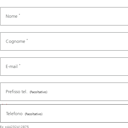
*
Nome
*
Cognome
*
E-mail
Telefono
Prefisso tel.
(Facoltativo)
Telefono
(Facoltativo)
Ex: +44232412875